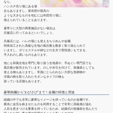
なら、
ハンカチ売り場にある場
合もありますし、座布団や寝具の
ような大きなものを包むには布団売り場に
揃えられていることもあります。
最寄りに大型の商業施設がない場合は、
呉服店に行ってみるといいでしょう。
呉服店には、ハレの場にも使えるちりめんや金襴、
特殊加工された高級な生地の風呂敷も数多く取り揃えられて
いますし、ポリエステルや綿などの丈夫で普段使いもできる、
手入れのし易いものもあります。
他にも和風生地を専門に取り扱う生地屋や、手ぬぐい専門店でも
風呂敷が販売されています。のしや水引を付けて、祝儀袋としても
使える物もありますし、常識にとらわれない大胆な色柄物や
洋風の柄を取り入れたモダンなタイプの物も
扱っている店舗もあります。
豪華絢爛から“わびさび”まで！金襴の特徴と用途
組織の中でも非常に豪華なイメージを持っているのが金襴です。
横糸に金箔を絡ませたものを利用することで非常に高級感が溢れ
人目を惹きつける要素を持っているため、結婚式の祝儀袋を包んだり