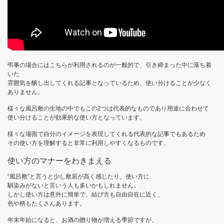
弔事の場合にはこちらが利用されるのが一般的で、引き締まった中に落ち着
いた
雰囲気を醸し出してくれる記事となっているため、使い分けることが少なく
ありません。
様々な風呂敷の生地の中でもこの2つは代表的なものであり用途に合わせて
使い分けることが効果的な使い方となっています。
様々な場面で自分のイメージを表現してくれる代表的な記事でもあるため
その使い方を理解すると非常に利用しやすくなるものです。
使い方のマナーをわきまえる
“風呂敷”と言うと少し敷居が高く感じたり、使い方に
馴染みがないと言いう人も多いかもしれません。
しかし使い方は意外に簡単で、結び方も自由自在に近く、
色や柄もたくさんあります。
年末年始になると、お酒の贈り物が増える季節ですが、