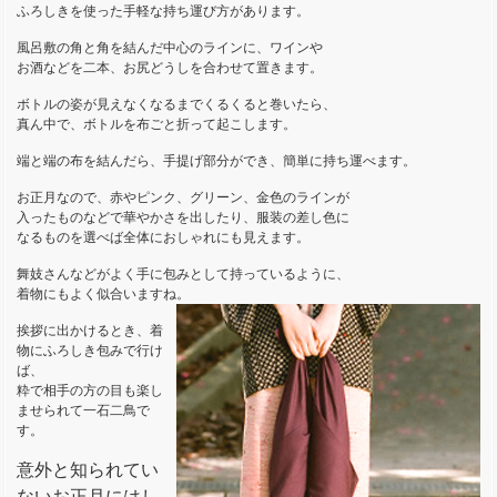
ふろしきを使った手軽な持ち運び方があります。
風呂敷の角と角を結んだ中心のラインに、ワインや
お酒などを二本、お尻どうしを合わせて置きます。
ボトルの姿が見えなくなるまでくるくると巻いたら、
真ん中で、ボトルを布ごと折って起こします。
端と端の布を結んだら、手提げ部分ができ、簡単に持ち運べます。
お正月なので、赤やピンク、グリーン、金色のラインが
入ったものなどで華やかさを出したり、服装の差し色に
なるものを選べば全体におしゃれにも見えます。
舞妓さんなどがよく手に包みとして持っているように、
着物にもよく似合いますね。
挨拶に出かけるとき、着
物にふろしき包みで行け
ば、
粋で相手の方の目も楽し
ませられて一石二鳥で
す。
意外と知られてい
ないお正月にはし