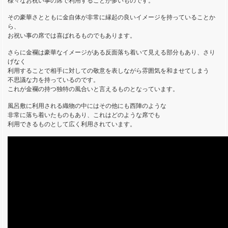
様々なお祝い事の席で利用することが多いものです。
その豪華さとともに金自体が非常に縁起の良いイメージを持っていることか
ら、
お祝い事の席では喜ばれるものでもあります。
さらに金襴は豪華なイメージがある反面落ち着いて見える部分もあり、さり
げなく
利用することで相手に対しての敬意を表しながら雰囲気を和ませてしまう
不思議な力を持っているのです。
これが金襴の持つ独特の風合いと言えるものとなっています。
風呂敷に利用される織物の中にはその他にも西陣のような
非常に落ち着いたものもあり、これはどのような席でも
利用できるものとして広く利用されています。